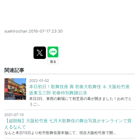
suehirochan
2016-07-17 23:30
関連記事
2022-01-02
本日初日！歌舞伎座 壽 初春大歌舞伎 ＆ 大阪松竹座
坂東玉三郎 初春特別舞踊公演
本日2日、東西の劇場にて初芝居の幕が開きました！おめでと
うご…
2021-07-13
【超朗報】大阪松竹座 七月大歌舞伎の舞台写真がオンラインで買
えるなんて
なんと本日13日より松竹歌舞伎屋本舗にて、現在大阪松竹座で開…