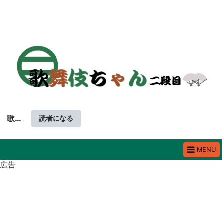
歌舞
読者になる
伎ち
ゃ
ん
MENU
二段
広告
目