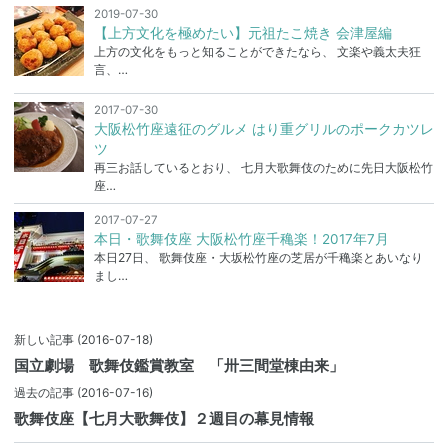
2019-07-30
【上方文化を極めたい】元祖たこ焼き 会津屋編
上方の文化をもっと知ることができたなら、 文楽や義太夫狂
言、…
2017-07-30
大阪松竹座遠征のグルメ はり重グリルのポークカツレ
ツ
再三お話しているとおり、 七月大歌舞伎のために先日大阪松竹
座…
2017-07-27
本日・歌舞伎座 大阪松竹座千穐楽！2017年7月
本日27日、 歌舞伎座・大坂松竹座の芝居が千穐楽とあいなり
まし…
新しい記事
(2016-07-18)
国立劇場 歌舞伎鑑賞教室 「卅三間堂棟由来」
過去の記事
(2016-07-16)
歌舞伎座【七月大歌舞伎】２週目の幕見情報